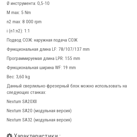
Запчасти для револьверных головок
Ø инструмента: 0,5-10
Приводные блоки
M max: 5 Nm
Статические блоки
n2 max: 8 000 rpm
Переходные втулки
i (n1:n2): 1:1
Системы УЦИ
Подвод СОЖ: наружная подача СОЖ
Функциональная длина LF: 78/107/137 mm
Программируемая длина LPR: 155 mm
Функциональная ширина WF: 19 mm
Вес: 3,60 kg
.
Данный сверлильно-фрезерный блок можно использовать на
следующих станках:
Nexturn SA20XII
Nexturn SA20 (модульная версия)
Nexturn SA32 (модульная версия)
Мониторы УЦИ
Оптические линейки
Характеристики :
Магнитные линейки