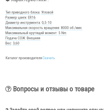
Аксессуары УЦИ
Комплекты УЦИ
Тип приводного блока
:
Угловой
Размер цанги
:
ER16
Системы СОЖ
Диаметр инструмента
:
0,5-10
Максимальная скорость вращения
:
8000 об./мин.
Максимальный крутящий момент
:
5 Nm
Подача СОЖ
:
Внешняя
Вес
:
3,60
Каталог производителя
Скачать
.
Вопросы и отзывы о товаре
Скиммеры СОЖ
Сепараторы СОЖ
Тефлоновые ленты СОЖ
Рефрактометры СОЖ