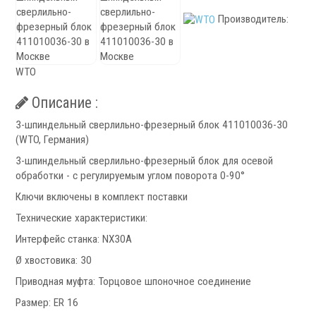
Патроны специального изготовления
Производитель:
Гидроцилиндры
Кулачки токарные
Цанги токарные
WTO
Аксессуары для токарных патронов
Описание :
Инструментальная оснастка
3-шпиндельный сверлильно-фрезерный блок 411010036-30
(WTO, Германия)
3-шпиндельный сверлильно-фрезерный блок для осевой
обработки - с регулируемым углом поворота 0-90°
Ключи включены в комплект поставки
Технические характеристики:
.
Интерфейс станка: NX30A
Ø хвостовика: 30
Приводная муфта: Торцовое шпоночное соединение
Размер: ER 16
Револьверные головки