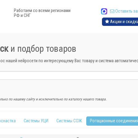
Работаем со всеми регионами
Оставить за
РФ и СНГ
Акции и скидк
ск
и подбор товаров
рос нашей нейросети по интересующему Вас товару и система автоматич
лько по нашему сайту и исключительно по каталогу нашего товара.
оснастка
Системы УЦИ
Системы СОЖ
Ротационные соединени