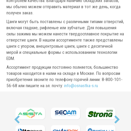
контролем качества. Благодаря наличию складских запасов,
мы обычно можем отправить материал в тот же день, когда
получен заказ.
Цанги могут быть поставлены с различными типами отверстий,
включая гладкие, рифленые или зубчатые. Для повышения
силы зажима мы можем нанести твердосплавное покрытие на
Ротационные соединения для воды
отверстие цанги. В нашем ассортименте также представлены
Ротационные соединения для СОЖ
цанги с упором, внецентровые цанги, цанги с десятичной
Ротационные соединения для воздуха
мерой и специальные формы с использованием технологии
EDM.
Ротационные соединения для масла
Ротационные соединения для гидравлики
Ассортимент продукции постоянно полняется, большинство
товаров находится в налии на складе в Москве. По вопросам
приобретения звоните по телефону горячей линии: 8-800-101-
Сервис станков
56-68 или пишите на эл. почту:
info@osnastka-s.ru
Сервисное обслуживание станков
Диагностика неисправностей станков
Ремонт винторезных станков
Выполненные проекты
Логистика