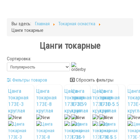
Токарные станки с ЧПУ
Фрезерные станки
Кругло-шлифовальные станки
Вы здесь:
Главная
Токарная оснастка
Плоскошлифовальные станки
Цанги токарные
Запчасти для станков
Цанги токарные
Токарная оснастка
Сортировка:
Фильтры товаров
Сбросить фильтры
Цанга
Цанга
Цанга
Цанга
Цанга
Цанга
Цанг
токарная
токарная
токарная
токарная
токарная
токарная
тока
173E-3
173E-8
173E-3.5
173E-9
173E-10.5
173E-5.5
173E
круглая
круглая
круглая
круглая
круглая
круглая
кругл