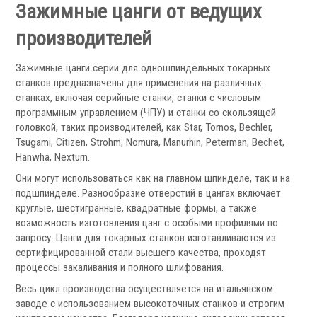
Зажимные цанги от ведущих
производителей
Зажимные цанги серии для одношпиндельных токарных
Скиммеры СОЖ
станков предназначены для применения на различных
Сепараторы СОЖ
станках, включая серийные станки, станки с числовым
программным управлением (ЧПУ) и станки со скользящей
Тефлоновые ленты СОЖ
головкой, таких производителей, как Star, Tornos, Bechler,
Рефрактометры СОЖ
Tsugami, Citizen, Strohm, Nomura, Manurhin, Peterman, Bechet,
Фильтры масляного тумана
Hanwha, Nexturn.
Фильтры, расходники и аксессуары
Они могут использоваться как на главном шпинделе, так и на
подшпинделе. Разнообразие отверстий в цангах включает
Ротационные соединения
круглые, шестигранные, квадратные формы, а также
возможность изготовления цанг с особыми профилями по
запросу. Цанги для токарных станков изготавливаются из
сертифицированной стали высшего качества, проходят
процессы закаливания и полного шлифования.
Весь цикл производства осуществляется на итальянском
заводе с использованием высокоточных станков и строгим