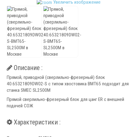
Увеличить изображение
Патроны специального изготовления
Гидроцилиндры
Кулачки токарные
Цанги токарные
Аксессуары для токарных патронов
Инструментальная оснастка
Описание :
Прямой, приводной (сверлильно-фрезерный) блок
40.65321809DW02-S с типом хвостовика ВМТ65 подходит для
станка SMEC SL2500M
.
Прямой сверлильно-фрезерный блок для цанг ER с внешней
подачей СОЖ
Характеристики :
Револьверные головки