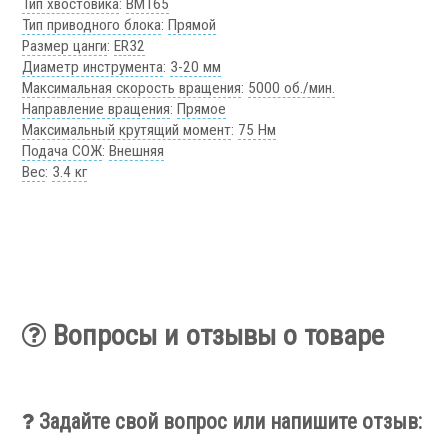
Тип хвостовика
:
BMT65
Запчасти для револьверных головок
Тип приводного блока
:
Прямой
Приводные блоки
Размер цанги
:
ER32
Статические блоки
Диаметр инструмента
:
3-20 мм
Переходные втулки
Максимальная скорость вращения
:
5000 об./мин.
Направление вращения
:
Прямое
Системы УЦИ
Максимальный крутящий момент
:
75 Нм
Подача СОЖ
:
Внешняя
Вес
:
3.4 кг
.
Вопросы и отзывы о товаре
Мониторы УЦИ
Задайте свой вопрос или напишите отзыв:
Оптические линейки
Магнитные линейки