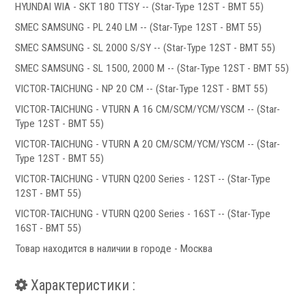
HYUNDAI WIA - SKT 180 TTSY -- (Star-Type 12ST - BMT 55)
SMEC SAMSUNG - PL 240 LM -- (Star-Type 12ST - BMT 55)
Сервис станков
SMEC SAMSUNG - SL 2000 S/SY -- (Star-Type 12ST - BMT 55)
Сервисное обслуживание станков
SMEC SAMSUNG - SL 1500, 2000 M -- (Star-Type 12ST - BMT 55)
Диагностика неисправностей станков
VICTOR-TAICHUNG - NP 20 CM -- (Star-Type 12ST - BMT 55)
Ремонт винторезных станков
VICTOR-TAICHUNG - VTURN A 16 CM/SCM/YCM/YSCM -- (Star-
Выполненные проекты
Type 12ST - BMT 55)
VICTOR-TAICHUNG - VTURN A 20 CM/SCM/YCM/YSCM -- (Star-
Логистика
Type 12ST - BMT 55)
Контакты
VICTOR-TAICHUNG - VTURN Q200 Series - 12ST -- (Star-Type
Заявка
12ST - BMT 55)
VICTOR-TAICHUNG - VTURN Q200 Series - 16ST -- (Star-Type
16ST - BMT 55)
Товар находится в наличии в городе - Москва
Характеристики :