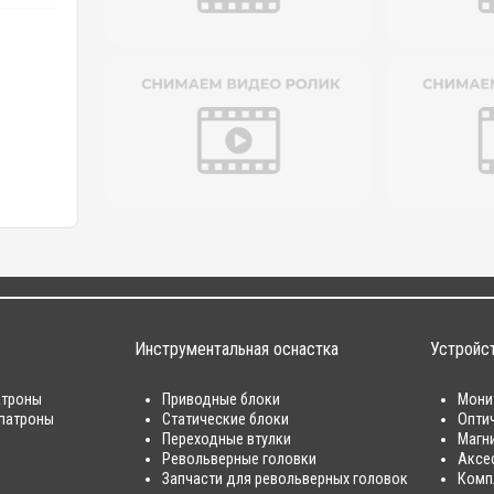
Инструментальная оснастка
Устройс
атроны
Приводные блоки
Мони
патроны
Статические блоки
Опти
Переходные втулки
Магн
Револьверные головки
Аксе
Запчасти для револьверных головок
Комп