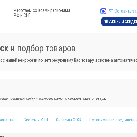
Работаем со всеми регионами
Оставить за
РФ и СНГ
Акции и скидк
ск
и подбор товаров
рос нашей нейросети по интересующему Вас товару и система автоматич
лько по нашему сайту и исключительно по каталогу нашего товара.
оснастка
Системы УЦИ
Системы СОЖ
Ротационные соединени