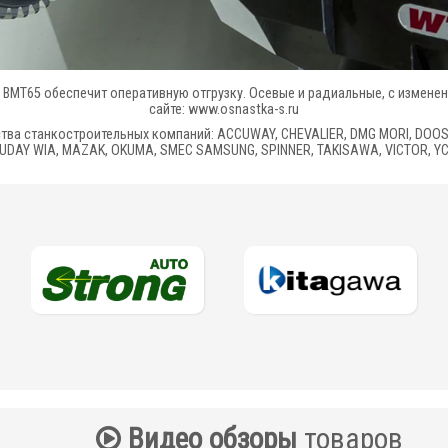
ВМТ65 обеспечит оперативную отгрузку. Осевые и радиальные, с изменен
сайте: www.osnastka-s.ru
ства станкостроительных компаний: ACCUWAY, CHEVALIER, DMG MORI, DOO
UDAY WIA, MAZAK, OKUMA, SMEC SAMSUNG, SPINNER, TAKISAWA, VICTOR, Y
Видео обзоры
товаров