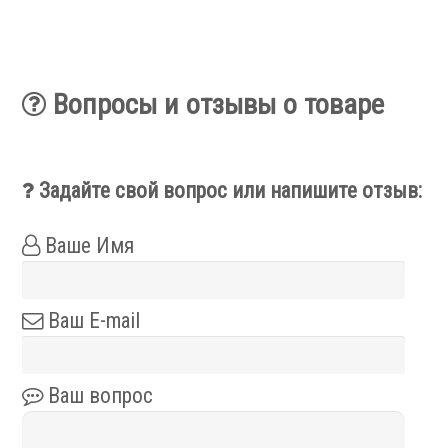
Фильтры масляного тумана
Фильтры, расходники и аксессуары
Ротационные соединения
Вопросы и отзывы о товаре
Задайте свой вопрос или напишите отзыв:
.
Ваше Имя
Ваш E-mail
Ротационные соединения для воды
Ротационные соединения для СОЖ
Ваш вопрос
Ротационные соединения для воздуха
Ротационные соединения для масла
Ротационные соединения для гидравлики