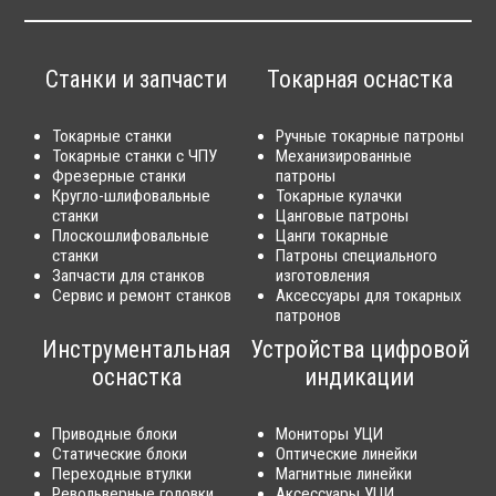
Станки и запчасти
Токарная оснастка
Токарные станки
Ручные токарные патроны
Токарные станки с ЧПУ
Механизированные
Фрезерные станки
патроны
Кругло-шлифовальные
Токарные кулачки
станки
Цанговые патроны
Плоскошлифовальные
Цанги токарные
станки
Патроны специального
Запчасти для станков
изготовления
Сервис и ремонт станков
Аксессуары для токарных
патронов
Инструментальная
Устройства цифровой
оснастка
индикации
Приводные блоки
Мониторы УЦИ
Статические блоки
Оптические линейки
Переходные втулки
Магнитные линейки
Револьверные головки
Аксессуары УЦИ