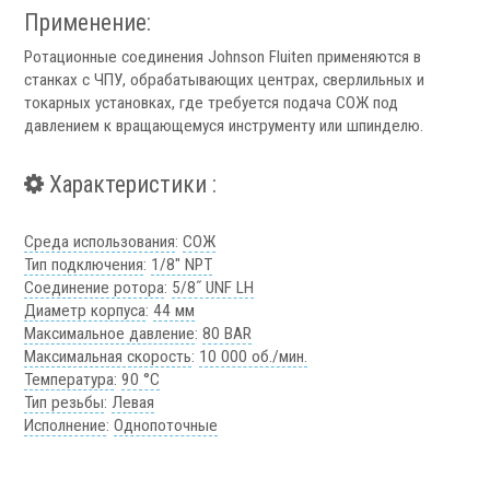
Применение:
Аксессуары УЦИ
Комплекты УЦИ
Ротационные соединения Johnson Fluiten применяются в
станках с ЧПУ, обрабатывающих центрах, сверлильных и
Системы СОЖ
токарных установках, где требуется подача СОЖ под
давлением к вращающемуся инструменту или шпинделю.
Характеристики :
Среда использования
:
СОЖ
.
Тип подключения
:
1/8" NPT
Соединение ротора
:
5/8˝ UNF LH
Диаметр корпуса
:
44 мм
Максимальное давление
:
80 BAR
Максимальная скорость
:
10 000 об./мин.
Температура
:
90 °C
Скиммеры СОЖ
Тип резьбы
:
Левая
Сепараторы СОЖ
Исполнение
:
Однопоточные
Тефлоновые ленты СОЖ
Рефрактометры СОЖ