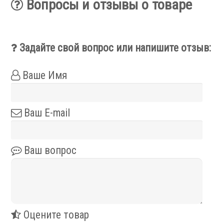
Вопросы и отзывы о товаре
Аксессуары УЦИ
Комплекты УЦИ
Задайте свой вопрос или напишите отзыв:
Системы СОЖ
Ваше Имя
Ваш E-mail
.
Ваш вопрос
Скиммеры СОЖ
Сепараторы СОЖ
Тефлоновые ленты СОЖ
Оцените товар
Рефрактометры СОЖ