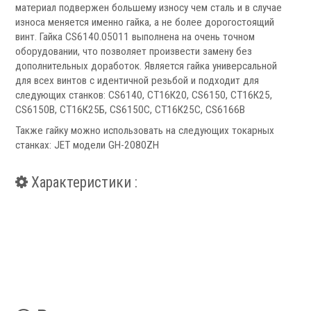
Запчасти для револьверных головок
материал подвержен большему износу чем сталь и в случае
износа меняется именно гайка, а не более дорогостоящий
Приводные блоки
винт. Гайка CS6140.05011 выполнена на очень точном
Статические блоки
оборудовании, что позволяет произвести замену без
Переходные втулки
дополнительных доработок. Является гайка универсальной
для всех винтов с идентичной резьбой и подходит для
Системы УЦИ
следующих станков: CS6140, СТ16К20, CS6150, СТ16К25,
CS6150B, СТ16К25Б, CS6150C, СТ16К25С, CS6166B
Также гайку можно использовать на следующих токарных
станках: JET модели GH-2080ZH
Характеристики :
.
Мониторы УЦИ
Оптические линейки
Магнитные линейки