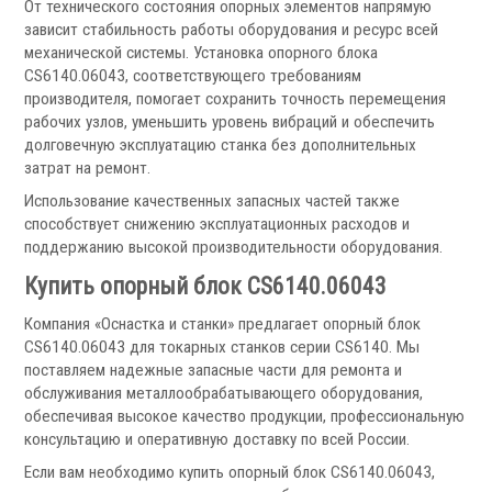
От технического состояния опорных элементов напрямую
Фильтры масляного тумана
зависит стабильность работы оборудования и ресурс всей
Фильтры, расходники и аксессуары
механической системы. Установка опорного блока
CS6140.06043, соответствующего требованиям
Ротационные соединения
производителя, помогает сохранить точность перемещения
рабочих узлов, уменьшить уровень вибраций и обеспечить
долговечную эксплуатацию станка без дополнительных
затрат на ремонт.
Использование качественных запасных частей также
способствует снижению эксплуатационных расходов и
поддержанию высокой производительности оборудования.
.
Купить опорный блок CS6140.06043
Компания «Оснастка и станки» предлагает опорный блок
CS6140.06043 для токарных станков серии CS6140. Мы
поставляем надежные запасные части для ремонта и
Ротационные соединения для воды
обслуживания металлообрабатывающего оборудования,
Ротационные соединения для СОЖ
обеспечивая высокое качество продукции, профессиональную
Ротационные соединения для воздуха
консультацию и оперативную доставку по всей России.
Ротационные соединения для масла
Если вам необходимо купить опорный блок CS6140.06043,
Ротационные соединения для гидравлики