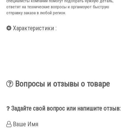
специалисты компании помогут подобрать нужную деталь,
ответят на технические вопросы и организуют быструю
Сервис станков
отправку заказа в любой регион.
Сервисное обслуживание станков
Характеристики :
Диагностика неисправностей станков
Ремонт винторезных станков
Выполненные проекты
Логистика
Контакты
Заявка
Вопросы и отзывы о товаре
Задайте свой вопрос или напишите отзыв:
Ваше Имя