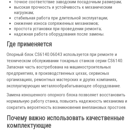
точное соответствие заводским посадочным размерам;
Аксессуары УЦИ
высокая прочность и устойчивость к механическим
нагрузкам;
Комплекты УЦИ
стабильная работа при длительной эксплуатации;
снижение износа сопряженных механизмов;
Системы СОЖ
простота установки при проведении ремонта;
надежная работа оборудования после замены.
Где применяется
Опорный блок CS6140.06043 используется при ремонте и
техническом обслуживании токарных станков серии CS6140.
Запасная часть востребована на машиностроительных
.
предприятиях, в производственных цехах, сервисных
организациях, ремонтных мастерских и других компаниях,
эксплуатирующих металлообрабатывающее оборудование.
Замена изношенного опорного блока позволяет восстановить
нормальную работу станка, повысить надежность механизма и
Скиммеры СОЖ
сократить вероятность возникновения внеплановых простоев.
Сепараторы СОЖ
Почему важно использовать качественные
Тефлоновые ленты СОЖ
комплектующие
Рефрактометры СОЖ