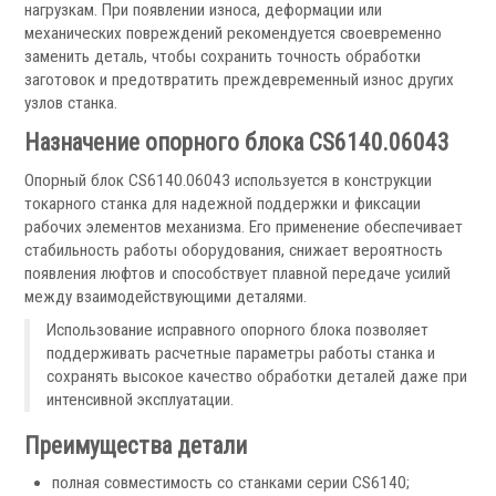
Запчасти для револьверных головок
нагрузкам. При появлении износа, деформации или
механических повреждений рекомендуется своевременно
Приводные блоки
заменить деталь, чтобы сохранить точность обработки
Статические блоки
заготовок и предотвратить преждевременный износ других
Переходные втулки
узлов станка.
Назначение опорного блока CS6140.06043
Системы УЦИ
Опорный блок CS6140.06043 используется в конструкции
токарного станка для надежной поддержки и фиксации
рабочих элементов механизма. Его применение обеспечивает
стабильность работы оборудования, снижает вероятность
появления люфтов и способствует плавной передаче усилий
между взаимодействующими деталями.
.
Использование исправного опорного блока позволяет
поддерживать расчетные параметры работы станка и
сохранять высокое качество обработки деталей даже при
интенсивной эксплуатации.
Мониторы УЦИ
Преимущества детали
Оптические линейки
полная совместимость со станками серии CS6140;
Магнитные линейки