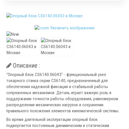
Патроны специального изготовления
Гидроцилиндры
Кулачки токарные
Цанги токарные
Увеличить изображение
Аксессуары для токарных патронов
Инструментальная оснастка
Описание :
"Опорный блок CS6140.06043" - функциональный узел
токарного станка серии CS6140, предназначенный для
обеспечения надежной фиксации и стабильной работы
.
сопряженных механизмов. Деталь играет важную роль в
поддержании точности работы оборудования, равномерном
распределении механических нагрузок и сохранении
правильного положения элементов кинематической системы.
Во время длительной эксплуатации опорный блок
Револьверные головки
подвергается постоянным динамическим и статическим