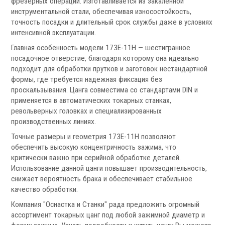
фрезерных операций. Изготавливается из закаленной
Запчасти для револьверных головок
инструментальной стали, обеспечивая износостойкость,
Приводные блоки
точность посадки и длительный срок службы даже в условиях
Статические блоки
интенсивной эксплуатации.
Переходные втулки
Главная особенность модели 173E-11H — шестигранное
посадочное отверстие, благодаря которому она идеально
Системы УЦИ
подходит для обработки прутков и заготовок нестандартной
формы, где требуется надежная фиксация без
проскальзывания. Цанга совместима со стандартами DIN и
применяется в автоматических токарных станках,
револьверных головках и специализированных
производственных линиях.
Точные размеры и геометрия 173E-11H позволяют
.
обеспечить высокую концентричность зажима, что
критически важно при серийной обработке деталей.
Использование данной цанги повышает производительность,
снижает вероятность брака и обеспечивает стабильное
качество обработки.
Мониторы УЦИ
Компания "Оснастка и Станки" рада предложить огромный
Оптические линейки
ассортимент токарных цанг под любой зажимной диаметр и
Магнитные линейки