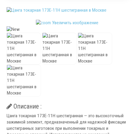
Патроны специального изготовления
Гидроцилиндры
Кулачки токарные
Увеличить изображение
Цанги токарные
Аксессуары для токарных патронов
Инструментальная оснастка
.
Описание :
Цанга токарная 173E-11H шестигранная — это высокоточный
зажимной элемент, предназначенный для надежной фиксации
шестигранных заготовок при выполнении токарных и
Револьверные головки