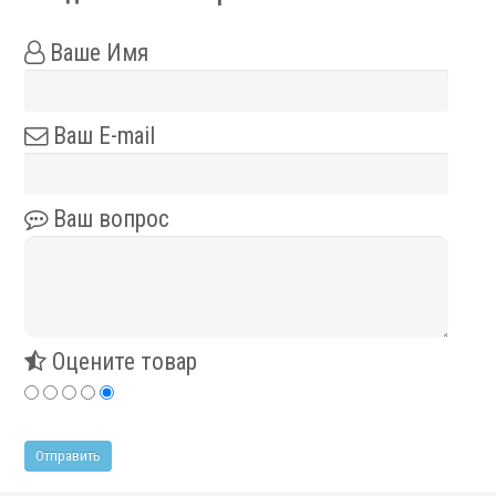
Фильтры масляного тумана
Фильтры, расходники и аксессуары
Ваше Имя
Ротационные соединения
Ваш E-mail
Ваш вопрос
.
Оцените товар
Ротационные соединения для воды
Ротационные соединения для СОЖ
Ротационные соединения для воздуха
Ротационные соединения для масла
Ротационные соединения для гидравлики