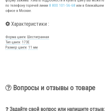
форму зажима. Узнать подробности и купить цангу Вы можете
Аксессуары УЦИ
по телефону горячей линии
8 800 101-56-68
или в ближайшем
офисе в Москве.
Комплекты УЦИ
Системы СОЖ
Характеристики :
Форма цанги
:
Шестигранная
Тип цанги
:
173Е
Размер цанги
:
11 мм
.
Вопросы и отзывы о товаре
Скиммеры СОЖ
Сепараторы СОЖ
Тефлоновые ленты СОЖ
Рефрактометры СОЖ
Задайте свой вопрос или напишите отзыв: