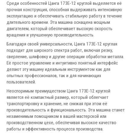
Запчасти для револьверных головок
Среди особенностей Цанга 173E-12 круглой выделяется её
прочная конструкция, способная выдерживать интенсивную
Приводные блоки
эксплуатацию и обеспечивать стабильную работу в течение
Статические блоки
длительного времени. Эта машина оснащена мощным
Переходные втулки
двигателем, который обеспечивает высокую скорость
вращения и улучшенную производительность.
Системы УЦИ
Благодаря своей универсальности, Цанга 173E-12 круглая
подходит для широкого спектра работ, включая резку,
сверление, шлифовку и другие операции обработки металла.
Её простое управление и интуитивно понятный интерфейс
делают эту машину идеальным инструментом как для
опытных профессионалов, так и для начинающих
пользователей.
.
Неоспоримым преимуществом Цанга 173E-12 круглой
является её компактный размер, который облегчает
транспортировку и хранение, не снижая при этом её
производительность и функциональность. Эта машина станет
незаменимым помощником в вашей мастерской или
Мониторы УЦИ
производственном цехе, обеспечивая высокое качество
Оптические линейки
работы и эффективность процесса производства.
Магнитные линейки