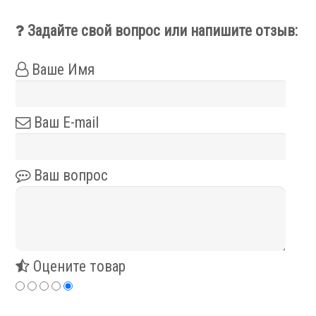
Фильтры масляного тумана
Фильтры, расходники и аксессуары
Задайте свой вопрос или напишите отзыв:
Ротационные соединения
Ваше Имя
Ваш E-mail
.
Ваш вопрос
Ротационные соединения для воды
Ротационные соединения для СОЖ
Оцените товар
Ротационные соединения для воздуха
Ротационные соединения для масла
Ротационные соединения для гидравлики