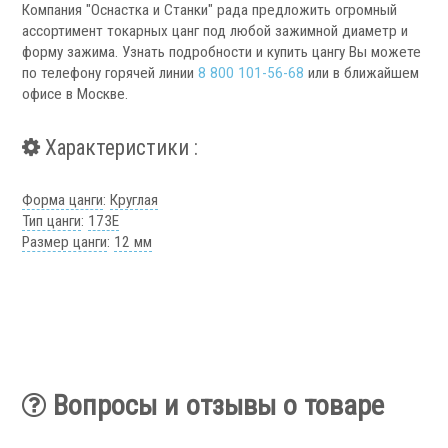
Компания "Оснастка и Станки" рада предложить огромный
Аксессуары УЦИ
ассортимент токарных цанг под любой зажимной диаметр и
Комплекты УЦИ
форму зажима. Узнать подробности и купить цангу Вы можете
по телефону горячей линии
8 800 101-56-68
или в ближайшем
Системы СОЖ
офисе в Москве.
Характеристики :
Форма цанги
:
Круглая
Тип цанги
:
173Е
.
Размер цанги
:
12 мм
Скиммеры СОЖ
Сепараторы СОЖ
Вопросы и отзывы о товаре
Тефлоновые ленты СОЖ
Рефрактометры СОЖ