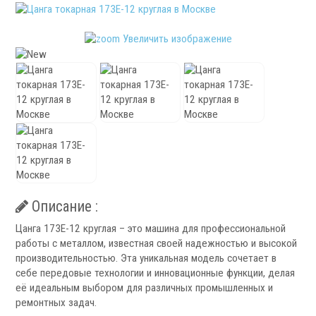
Патроны специального изготовления
Гидроцилиндры
Увеличить изображение
Кулачки токарные
Цанги токарные
Аксессуары для токарных патронов
Инструментальная оснастка
Описание :
.
Цанга 173E-12 круглая – это машина для профессиональной
работы с металлом, известная своей надежностью и высокой
производительностью. Эта уникальная модель сочетает в
себе передовые технологии и инновационные функции, делая
её идеальным выбором для различных промышленных и
ремонтных задач.
Револьверные головки