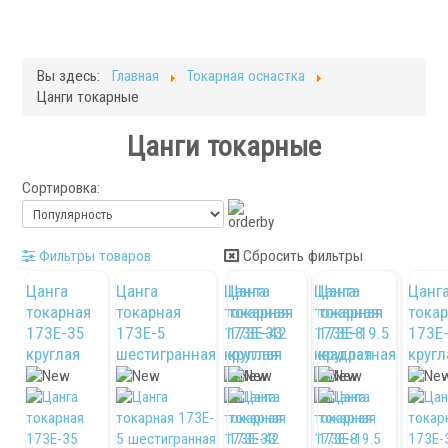
Токарные станки с ЧПУ
Фрезерные станки
Кругло-шлифовальные станки
Вы здесь:
Главная
Токарная оснастка
Плоскошлифовальные станки
Цанги токарные
Запчасти для станков
Цанги токарные
Токарная оснастка
Сортировка:
Фильтры товаров
Сбросить фильтры
Цанга
Цанга
Цанга
Цанга
Цанга
Цанга
Цанг
токарная
токарная
токарная
токарная
токарная
токарная
тока
173E-35
173E-5
173E-33
173E-42
173E-8
173E-19.5
173E-
круглая
шестигранная
круглая
круглая
квадратная
круглая
кругл