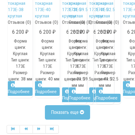
Отзывов (0)
Отзывов (0)
Отзывов (0)
Отзывов (0)
Отзывов (0)
Отзывов (0)
Отзыв
6 200 ₽
6 200 ₽
6 200 ₽
6 200 ₽
6 200 ₽
6 200 ₽
6 2
Револьверные головки
Форма
Форма
Форма
Форма
Форма
Форма
Фо
Запчасти для револьверных головок
цанги:
цанги:
цанги:
цанги:
цанги:
цанги:
ца
Приводные блоки
Круглая
Круглая
Круглая
Круглая
Круглая
Круглая
Кру
Статические блоки
Тип цанги:
Тип цанги:
Тип цанги:
Тип цанги:
Тип цанги:
Тип цанги:
Тип 
Переходные втулки
173Е
173Е
173Е
173Е
173Е
173Е
1
Размер
Размер
Размер
Размер
Размер
Размер
Ра
Системы УЦИ
цанги:
38 мм
цанги:
40 мм
цанги:
цанги:
31.5
39.5
цанги:
цанги:
41.5
32.5
цанги:
мм
мм
мм
мм
Подробнее
Подробнее
Подро
Подробнее
Подробнее
Подробнее
Подробнее
Показать еще