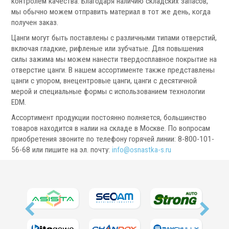
контролем качества. Благодаря наличию складских запасов,
мы обычно можем отправить материал в тот же день, когда
получен заказ.
Цанги могут быть поставлены с различными типами отверстий,
включая гладкие, рифленые или зубчатые. Для повышения
силы зажима мы можем нанести твердосплавное покрытие на
Ротационные соединения для воды
отверстие цанги. В нашем ассортименте также представлены
Ротационные соединения для СОЖ
цанги с упором, внецентровые цанги, цанги с десятичной
Ротационные соединения для воздуха
мерой и специальные формы с использованием технологии
Ротационные соединения для масла
EDM.
Ротационные соединения для гидравлики
Ассортимент продукции постоянно полняется, большинство
товаров находится в налии на складе в Москве. По вопросам
Сервис станков
приобретения звоните по телефону горячей линии: 8-800-101-
56-68 или пишите на эл. почту:
info@osnastka-s.ru
Сервисное обслуживание станков
Диагностика неисправностей станков
Ремонт винторезных станков
Выполненные проекты
Логистика