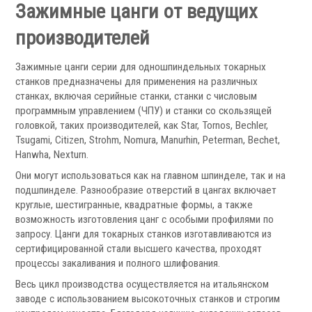
Зажимные цанги от ведущих
производителей
Зажимные цанги серии для одношпиндельных токарных
Скиммеры СОЖ
станков предназначены для применения на различных
Сепараторы СОЖ
станках, включая серийные станки, станки с числовым
Тефлоновые ленты СОЖ
программным управлением (ЧПУ) и станки со скользящей
Рефрактометры СОЖ
головкой, таких производителей, как Star, Tornos, Bechler,
Фильтры масляного тумана
Tsugami, Citizen, Strohm, Nomura, Manurhin, Peterman, Bechet,
Hanwha, Nexturn.
Фильтры, расходники и аксессуары
Они могут использоваться как на главном шпинделе, так и на
Ротационные соединения
подшпинделе. Разнообразие отверстий в цангах включает
круглые, шестигранные, квадратные формы, а также
возможность изготовления цанг с особыми профилями по
запросу. Цанги для токарных станков изготавливаются из
сертифицированной стали высшего качества, проходят
процессы закаливания и полного шлифования.
Весь цикл производства осуществляется на итальянском
заводе с использованием высокоточных станков и строгим