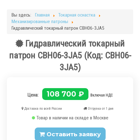
Фрезерные станки
Кругло-шлифовальные станки
Вы здесь:
Главная
Токарная оснастка
Плоскошлифовальные станки
Механизированные патроны
Запчасти для станков
Гидравлический токарный патрон CBH06-3JA5
Токарная оснастка
Гидравлический токарный
патрон CBH06-3JA5
(Код:
CВH06-
3JA5
)
.
108 700 ₽
Цена:
Включая НДС
Доставка по всей России
Отгрузка от 1 дня
Товар в наличии на складе в Москве
Ручные токарные патроны
Механизированные патроны
Оставить заявку
Цанговые патроны