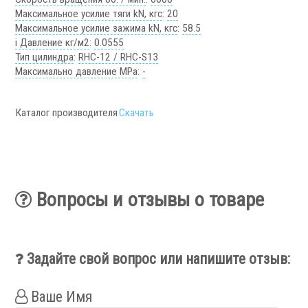
Фильтры масляного тумана
Максимальное усилие тяги kN, кгс
:
20
Фильтры, расходники и аксессуары
Максимальное усилие зажима kN, кгс
:
58.5
i Давление кг/м2
:
0.0555
Ротационные соединения
Тип цилиндра
:
RHC-12 / RHC-S13
Максимально давление MPa
:
-
Каталог производителя
Скачать
.
Вопросы и отзывы о товаре
Ротационные соединения для воды
Ротационные соединения для СОЖ
Задайте свой вопрос или напишите отзыв:
Ротационные соединения для воздуха
Ротационные соединения для масла
Ваше Имя
Ротационные соединения для гидравлики