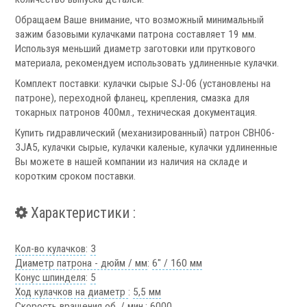
Аксессуары УЦИ
Обращаем Ваше внимание, что возможный минимальный
Комплекты УЦИ
зажим базовыми кулачками патрона составляет 19 мм.
Используя меньший диаметр заготовки или пруткового
материала, рекомендуем использовать удлиненные кулачки.
Системы СОЖ
Комплект поставки: кулачки сырые SJ-06 (установлены на
патроне), переходной фланец, крепления, смазка для
токарных патронов 400мл., техническая документация.
Купить гидравлический (механизированный) патрон CВH06-
3JA5, кулачки сырые, кулачки каленые, кулачки удлиненные
Вы можете в нашей компании из наличия на складе и
.
коротким сроком поставки.
Характеристики :
Скиммеры СОЖ
Кол-во кулачков
:
3
Сепараторы СОЖ
Диаметр патрона - дюйм / мм
:
6" / 160 мм
Конус шпинделя
:
5
Тефлоновые ленты СОЖ
Ход кулачков на диаметр
:
5,5 мм
Рефрактометры СОЖ
Скорость вращения об. / мин.
:
6000