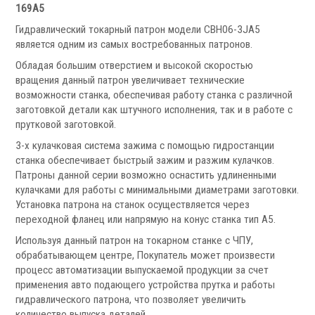
Запчасти для револьверных головок
169A5
Приводные блоки
Гидравлический токарный патрон модели CВH06-3JA5
Статические блоки
является одним из самых востребованных патронов.
Переходные втулки
Обладая большим отверстием и высокой скоростью
вращения данный патрон увеличивает технические
Системы УЦИ
возможности станка, обеспечивая работу станка с различной
заготовкой детали как штучного исполнения, так и в работе с
прутковой заготовкой.
3-х кулачковая система зажима с помощью гидростанции
станка обеспечивает быстрый зажим и разжим кулачков.
Патроны данной серии возможно оснастить удлиненными
кулачками для работы с минимальными диаметрами заготовки.
.
Установка патрона на станок осуществляется через
переходной фланец или напрямую на конус станка тип А5.
Используя данный патрон на токарном станке с ЧПУ,
обрабатывающем центре, Покупатель может произвести
процесс автоматизации выпускаемой продукции за счет
Мониторы УЦИ
применения авто подающего устройства прутка и работы
Оптические линейки
гидравлического патрона, что позволяет увеличить
Магнитные линейки
количество выпуска деталей.