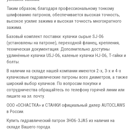
Аксессуары УЦИ
Таким образом, благодаря профессиональному тонкому
Комплекты УЦИ
шлифованию патронов, обеспечивается высокая точность,
высокое усилие зажима и высокая точность многократного
зажима.
Системы СОЖ
Базовый комплект поставки: кулачки сырые SJ-06
(установлены на патроне), переходной фланец, крепления,
техническая документация. Дополнительно доступны
удлинённые кулачки USJ-06, каленые кулачки HJ-06, Т-гайки и
болты.
В наличии на складе нашей компании имеются 2-х, 3-х и 4-х
.
кулачковые гидравлические патроны всех диаметров, а также
широкий выбор кулачков. По вопросам покупки и
сотрудничества обращайтесь по телефону горячей линии или
пишите на эл. почту.
ООО «ОСНАСТКА» и СТАНКИ официальный дилер AUTOCLAWS
Скиммеры СОЖ
в России.
Сепараторы СОЖ
Купить гидравлический патрон 3Н06-3JA5 из наличия на
Тефлоновые ленты СОЖ
складе Вашего города.
Рефрактометры СОЖ