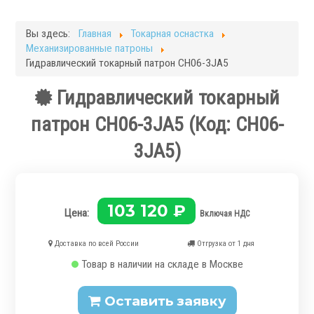
Фрезерные станки
Кругло-шлифовальные станки
Вы здесь:
Главная
Токарная оснастка
Плоскошлифовальные станки
Механизированные патроны
Запчасти для станков
Гидравлический токарный патрон CH06-3JA5
Токарная оснастка
Гидравлический токарный
патрон CH06-3JA5
(Код:
CH06-
3JA5
)
.
103 120 ₽
Цена:
Включая НДС
Доставка по всей России
Отгрузка от 1 дня
Товар в наличии на складе в Москве
Ручные токарные патроны
Механизированные патроны
Оставить заявку
Цанговые патроны