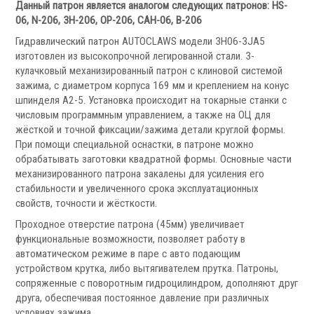
Запчасти для револьверных головок
Данный патрон является аналогом следующих патронов: HS-
06, N-206, 3H-206, OP-206, CAH-06, B-206
Приводные блоки
Статические блоки
Гидравлический патрон AUTOCLAWS модели 3Н06-3JA5
Переходные втулки
изготовлен из высокопрочной легированной стали. 3-
кулачковый механизированный патрон с клиновой системой
зажима, с диаметром корпуса 169 мм и креплением на конус
Системы УЦИ
шпинделя А2-5. Установка происходит на токарные станки с
числовым программным управлением, а также на ОЦ для
жёсткой и точной фиксации/зажима детали круглой формы.
При помощи специальной оснастки, в патроне можно
обрабатывать заготовки квадратной формы. Основные части
механизированного патрона закалены для усиления его
стабильности и увеличенного срока эксплуатационных
.
свойств, точности и жёсткости.
Проходное отверстие патрона (45мм) увеличивает
функциональные возможности, позволяет работу в
автоматическом режиме в паре с авто подающим
устройством крутка, либо вытягивателем прутка. Патроны,
Мониторы УЦИ
сопряженные с поворотным гидроцилиндром, дополняют друг
Оптические линейки
друга, обеспечивая постоянное давление при различных
Магнитные линейки
условиях зажима.