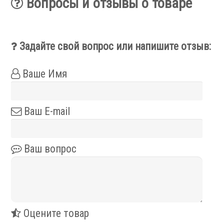
Вопросы и отзывы о товаре
Сервис станков
Задайте свой вопрос или напишите отзыв:
Сервисное обслуживание станков
Диагностика неисправностей станков
Ремонт винторезных станков
Ваше Имя
Выполненные проекты
Логистика
Ваш E-mail
Контакты
Заявка
Ваш вопрос
Оцените товар