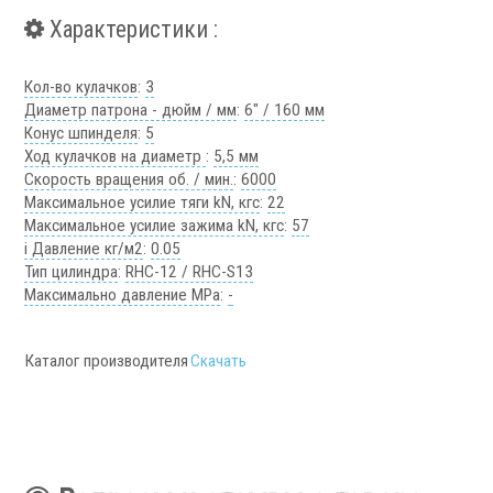
Фильтры масляного тумана
Характеристики :
Фильтры, расходники и аксессуары
Ротационные соединения
Кол-во кулачков
:
3
Диаметр патрона - дюйм / мм
:
6" / 160 мм
Конус шпинделя
:
5
Ход кулачков на диаметр
:
5,5 мм
Скорость вращения об. / мин.
:
6000
Максимальное усилие тяги kN, кгс
:
22
Максимальное усилие зажима kN, кгс
:
57
.
i Давление кг/м2
:
0.05
Тип цилиндра
:
RHC-12 / RHC-S13
Максимально давление MPa
:
-
Каталог производителя
Скачать
Ротационные соединения для воды
Ротационные соединения для СОЖ
Ротационные соединения для воздуха
Ротационные соединения для масла
Ротационные соединения для гидравлики