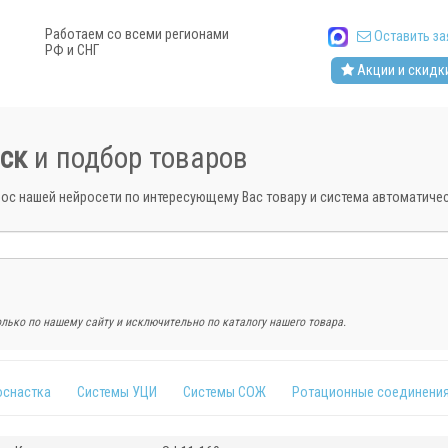
Работаем со всеми регионами
Оставить за
РФ и СНГ
Акции и скидк
ск
и подбор товаров
рос нашей нейросети по интересующему Вас товару и система автоматич
лько по нашему сайту и исключительно по каталогу нашего товара.
оснастка
Системы УЦИ
Системы СОЖ
Ротационные соединени