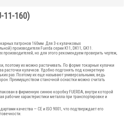
J-11-160
)
окарных патронов 160мм. Для 3-х кулачковых
ной) производителя Fuerda серии K11, DK11, GK11.
х производителей, но для этого рекомендуем проверить чертеж,
лки, поэтому их можно растачивать. По форме токарные кулачки
тва расточки кулачков. Удобно подгонять под конкретную
ьких раз. Поэтому их еще называют универсальными, ведь
сторон. Преимуществом станочной оснастки можно считать
 упакован в фирменную синюю коробку FUERDA, внутри которой
ая рабочие характеристики металла при транспортировке и
артами качества — CE и ISO 9001, что подтверждает его
говечности.