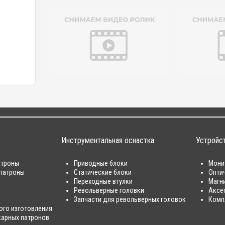
Инструментальная оснастка
Устройс
атроны
Приводные блоки
Мони
патроны
Статические блоки
Опти
Переходные втулки
Магн
Револьверные головки
Аксе
Запчасти для револьверных головок
Комп
ого изготовления
карных патронов