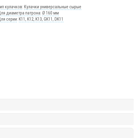
ип кулачков
:
Кулачки универсальные сырые
Для диаметра патрона
:
Ø 160 мм
Для серии
:
K11, K12, K13, GK11, DK11