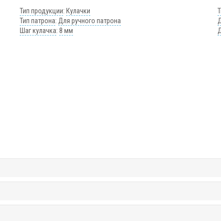
Тип продукции
:
Кулачки
Т
Тип патрона
:
Для ручного патрона
Шаг кулачка
:
8 мм