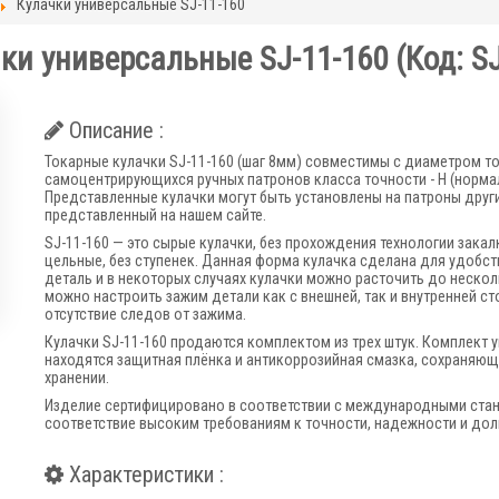
Кулачки универсальные SJ-11-160
ки универсальные SJ-11-160
(Код:
S
Описание :
Токарные кулачки SJ-11-160 (шаг 8мм) совместимы с диаметром т
самоцентрирующихся ручных патронов класса точности - Н (нормаль
Представленные кулачки могут быть установлены на патроны други
представленный на нашем сайте.
SJ-11-160 — это сырые кулачки, без прохождения технологии зака
цельные, без ступенек. Данная форма кулачка сделана для удобс
деталь и в некоторых случаях кулачки можно расточить до нескол
можно настроить зажим детали как с внешней, так и внутренней 
отсутствие следов от зажима.
Кулачки SJ-11-160 продаются комплектом из трех штук. Комплект
находятся защитная плёнка и антикоррозийная смазка, сохраняющ
хранении.
Изделие сертифицировано в соответствии с международными станд
соответствие высоким требованиям к точности, надежности и дол
Характеристики :