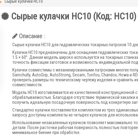
Сырые кулачки HC10
Сырые кулачки HC10
(Код:
HC10
)
Описание :
Сырые кулачки HC10 для гидравлических токарных патронов 10 д
Кулачки HC10 предназначены для оснащения гидравлических токар
1.5 × 60°. Данная модель широко используется на токарных станка
точность фиксации заготовок и возможность индивидуальной под
Кулачки совместимы с механизированными патронами многих попу
Samchully, AutoGrip, AutoStrong, Seoam, Tonfou, Chandox, Howa и R
проверить размеры по техническому чертежу изделия и сравнить 
совместимости.
Модель HC10 изготавливается из качественной конструкционной с
обрабатываемостью. Благодаря отсутствию термической закалки к
получить идеальную посадочную поверхность под конкретную заг
Стандартно кулачки поставляются комплектом из трех одинаковых
запросу доступны комплекты из четырех кулачков для использова
Использование незакаленных кулачков позволяет максимально то
детали. После расточки рабочая поверхность полностью повторя
минимальное биение при обработке.