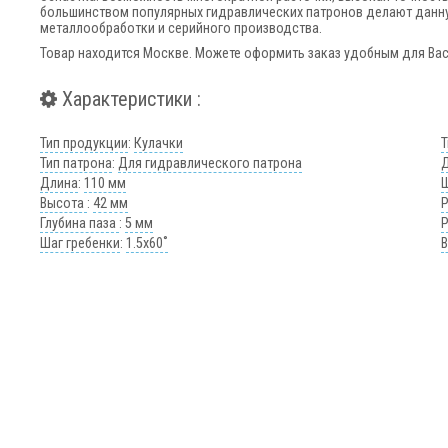
большинством популярных гидравлических патронов делают дан
металлообработки и серийного производства.
Товар находится Москве. Можете оформить заказ удобным для Ва
Характеристики :
Тип продукции
:
Кулачки
Т
Тип патрона
:
Для гидравлического патрона
Длина
:
110 мм
Высота
:
42 мм
Глубина паза
:
5 мм
Шаг гребенки
:
1.5х60˚