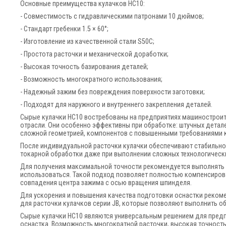
Основные преимущества кулачков HC10:
- Совместимость с гидравлическими патронами 10 дюймов;
- Стандарт гребенки 1.5 × 60°;
- Изготовление из качественной стали S50C;
- Простота расточки и механической доработки;
- Высокая точность базирования деталей;
- Возможность многократного использования;
- Надежный зажим без повреждения поверхности заготовки;
- Подходят для наружного и внутреннего закрепления деталей.
Сырые кулачки HC10 востребованы на предприятиях машинострои
отрасли. Они особенно эффективны при обработке: штучных детале
сложной геометрией, компонентов с повышенными требованиями к
После индивидуальной расточки кулачки обеспечивают стабильно
токарной обработки даже при выполнении сложных технологическ
Для получения максимальной точности рекомендуется выполнять р
использоваться. Такой подход позволяет полностью компенсиров
совпадения центра зажима с осью вращения шпинделя.
Для ускорения и повышения качества подготовки оснастки реком
для расточки кулачков серии JB, которые позволяют выполнить об
Сырые кулачки HC10 являются универсальным решением для предп
оснастка. Возможность многократной расточки, высокая точность