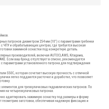
юймов.
ных патронов диаметром 254 мм (10") с параметрами гребенки
х с ЧПУ и обрабатывающих центрах, где требуется высокая
готовки зажимной оснастки под конкретную деталь.
лярных производителей, включая AUTOCLAWS, Kitagawa,
DAKE. Если ваш бренд отсутствует в списке, рекомендуется
их с параметрами установленного патрона для подтверждения
тали S50C, которая сочетает высокую прочность с отличной
улачки легко поддаются расточке и доработке, что позволяет
отовку.
 элементов для трехкулачковых гидравлических патронов. По
ния на четырехкулачковых патронах.
чно адаптировать зажимную оснастку под размеры и форму
ет геометрию заготовки, обеспечивая надежную фиксацию и