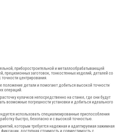
тельной, приборостроительной и металлообрабатывающей
й, прецизионных заготовок, тонкостенных изделий, деталей со
 точности центрирования.
е положение детали и помогают добиться высокой точности
их операций.
асточку кулачков непосредственно на станке, где они будут
ать возможные погрешности установки и добиться идеального
ендуется использовать специализированные приспособления
работку быстро, безопасно и с высокой точностью.
риятий, которым требуется надежная и адаптируемая зажимная
 фиксации, доступная стоимость и совместимость с