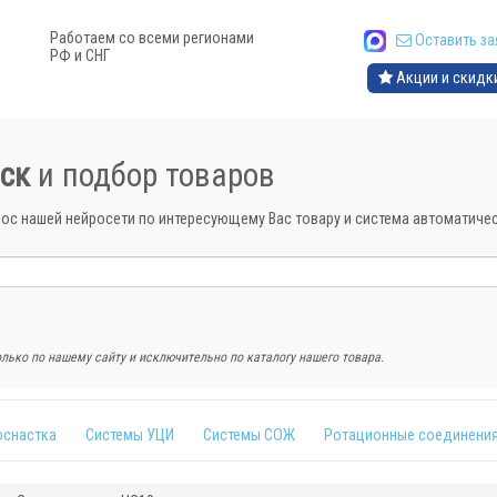
Работаем со всеми регионами
Оставить за
РФ и СНГ
Акции и скидк
ск
и подбор товаров
рос нашей нейросети по интересующему Вас товару и система автоматич
лько по нашему сайту и исключительно по каталогу нашего товара.
оснастка
Системы УЦИ
Системы СОЖ
Ротационные соединени