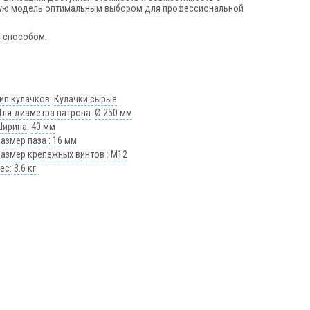
ную модель оптимальным выбором для профессиональной
с способом.
ип кулачков
:
Кулачки сырые
Для диаметра патрона
:
Ø 250 мм
Ширина
:
40 мм
Размер паза
:
16 мм
Размер крепежных винтов
:
М12
Вес
:
3.6 кг