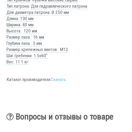
Тип кулачков
:
Кулачки высокие сырые
Тип патрона
:
Для гидравлического патрона
Для диаметра патрона
:
Ø 250 мм
Сервис станков
Длина
:
130 мм
Ширина
:
40 мм
Сервисное обслуживание станков
Высота
:
120 мм
Диагностика неисправностей станков
Размер паза
:
16 мм
Ремонт винторезных станков
Глубина паза
:
5 мм
Выполненные проекты
Размер крепежных винтов
:
М12
Шаг гребенки
:
1.5х60˚
Вес
:
11.1 кг
Логистика
Контакты
Каталог производителя
Скачать
Заявка
Вопросы и отзывы о товаре