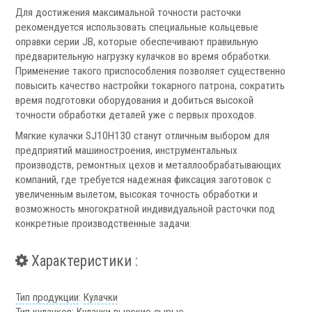
Фильтры масляного тумана
Для достижения максимальной точности расточки
Фильтры, расходники и аксессуары
рекомендуется использовать специальные кольцевые
оправки серии JB, которые обеспечивают правильную
Ротационные соединения
предварительную нагрузку кулачков во время обработки.
Применение такого приспособления позволяет существенно
повысить качество настройки токарного патрона, сократить
время подготовки оборудования и добиться высокой
точности обработки деталей уже с первых проходов.
Мягкие кулачки SJ10H130 станут отличным выбором для
предприятий машиностроения, инструментальных
.
производств, ремонтных цехов и металлообрабатывающих
компаний, где требуется надежная фиксация заготовок с
увеличенным вылетом, высокая точность обработки и
возможность многократной индивидуальной расточки под
конкретные производственные задачи.
Ротационные соединения для воды
Ротационные соединения для СОЖ
Характеристики :
Ротационные соединения для воздуха
Ротационные соединения для масла
Тип продукции
:
Кулачки
Ротационные соединения для гидравлики