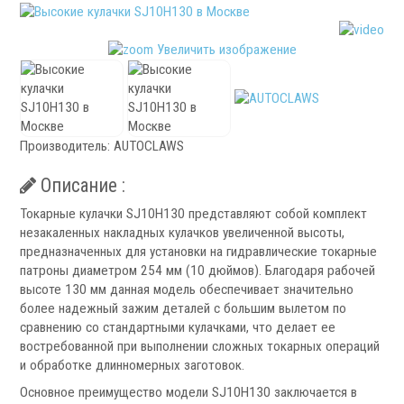
Патроны специального изготовления
Гидроцилиндры
Увеличить изображение
Кулачки токарные
Цанги токарные
Аксессуары для токарных патронов
Производитель:
AUTOCLAWS
Инструментальная оснастка
Описание :
Токарные кулачки SJ10H130 представляют собой комплект
незакаленных накладных кулачков увеличенной высоты,
предназначенных для установки на гидравлические токарные
патроны диаметром 254 мм (10 дюймов). Благодаря рабочей
.
высоте 130 мм данная модель обеспечивает значительно
более надежный зажим деталей с большим вылетом по
сравнению со стандартными кулачками, что делает ее
востребованной при выполнении сложных токарных операций
и обработке длинномерных заготовок.
Револьверные головки
Основное преимущество модели SJ10H130 заключается в