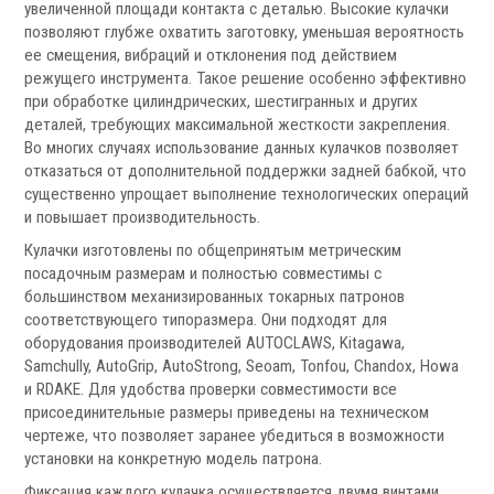
Запчасти для револьверных головок
увеличенной площади контакта с деталью. Высокие кулачки
позволяют глубже охватить заготовку, уменьшая вероятность
Приводные блоки
ее смещения, вибраций и отклонения под действием
Статические блоки
режущего инструмента. Такое решение особенно эффективно
Переходные втулки
при обработке цилиндрических, шестигранных и других
деталей, требующих максимальной жесткости закрепления.
Системы УЦИ
Во многих случаях использование данных кулачков позволяет
отказаться от дополнительной поддержки задней бабкой, что
существенно упрощает выполнение технологических операций
и повышает производительность.
Кулачки изготовлены по общепринятым метрическим
посадочным размерам и полностью совместимы с
большинством механизированных токарных патронов
.
соответствующего типоразмера. Они подходят для
оборудования производителей AUTOCLAWS, Kitagawa,
Samchully, AutoGrip, AutoStrong, Seoam, Tonfou, Chandox, Howa
и RDAKE. Для удобства проверки совместимости все
присоединительные размеры приведены на техническом
Мониторы УЦИ
чертеже, что позволяет заранее убедиться в возможности
установки на конкретную модель патрона.
Оптические линейки
Магнитные линейки
Фиксация каждого кулачка осуществляется двумя винтами