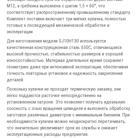
Аксессуары УЦИ
М12, а гребенка выполнена с шагом 1,5 × 60°, что
соответствует распространенному промышленному стандарту.
Комплекты УЦИ
Комплект поставки включает три мягких кулачка, полностью
готовых к последующей механической обработке и
Системы СОЖ
эксплуатации.
Для изготовления модели SJ10H130 используется
качественная конструкционная сталь S50C, отличающаяся
высокой прочностью, стабильностью размеров и хорошей
износостойкостью. Материал длительное время сохраняет
геометрию даже при интенсивной эксплуатации, обеспечивая
.
точность повторных установок и надежность закрепления
деталей.
Поскольку кулачки не проходят термическую закалку, они
легко поддаются расточке непосредственно на
установленном патроне. Это позволяет получать идеальную
соосность с осью вращения шпинделя и выполнять обработку
Скиммеры СОЖ
заготовок различных диаметров с минимальным биением. При
Сепараторы СОЖ
необходимости кулачки можно неоднократно перетачивать,
Тефлоновые ленты СОЖ
что значительно увеличивает срок их службы и снижает
Рефрактометры СОЖ
эксплуатационные расходы предприятия.