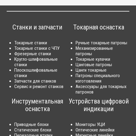
Станки и запчасти
Токарная оснастка
Токарные станки
Ручные токарные патроны
Токарные станки с ЧПУ
Механизированные
Фрезерные станки
патроны
Кругло-шлифовальные
Токарные кулачки
станки
Цанговые патроны
Плоскошлифовальные
Цанги токарные
станки
Патроны специального
Запчасти для станков
изготовления
Сервис и ремонт станков
Аксессуары для токарных
патронов
Инструментальная
Устройства цифровой
оснастка
индикации
Приводные блоки
Мониторы УЦИ
Статические блоки
Оптические линейки
Переходные втулки
Магнитные линейки