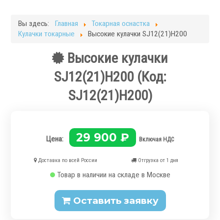
Фрезерные станки
Кругло-шлифовальные станки
Вы здесь:
Главная
Токарная оснастка
Плоскошлифовальные станки
Кулачки токарные
Высокие кулачки SJ12(21)H200
Запчасти для станков
Высокие кулачки
Токарная оснастка
SJ12(21)H200
(Код:
SJ12(21)H200
)
29 900 ₽
.
Цена:
Включая НДС
Доставка по всей России
Отгрузка от 1 дня
Товар в наличии на складе в Москве
Ручные токарные патроны
Оставить заявку
Механизированные патроны
Цанговые патроны