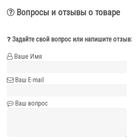
Фильтры масляного тумана
Фильтры, расходники и аксессуары
Вопросы и отзывы о товаре
Ротационные соединения
Задайте свой вопрос или напишите отзыв:
Ваше Имя
.
Ваш E-mail
Ваш вопрос
Ротационные соединения для воды
Ротационные соединения для СОЖ
Ротационные соединения для воздуха
Ротационные соединения для масла
Ротационные соединения для гидравлики