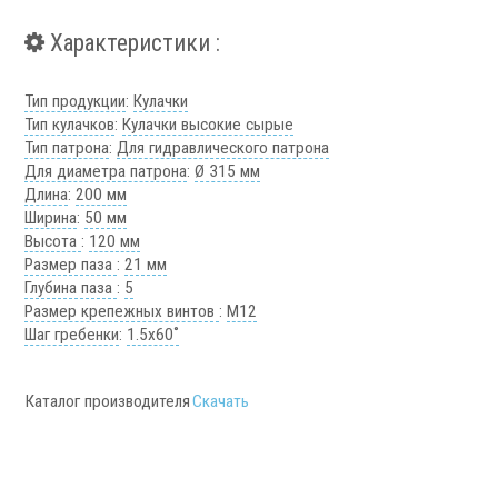
Аксессуары УЦИ
Характеристики :
Комплекты УЦИ
Тип продукции
:
Кулачки
Системы СОЖ
Тип кулачков
:
Кулачки высокие сырые
Тип патрона
:
Для гидравлического патрона
Для диаметра патрона
:
Ø 315 мм
Длина
:
200 мм
Ширина
:
50 мм
Высота
:
120 мм
.
Размер паза
:
21 мм
Глубина паза
:
5
Размер крепежных винтов
:
М12
Шаг гребенки
:
1.5х60˚
Скиммеры СОЖ
Каталог производителя
Скачать
Сепараторы СОЖ
Тефлоновые ленты СОЖ
Рефрактометры СОЖ