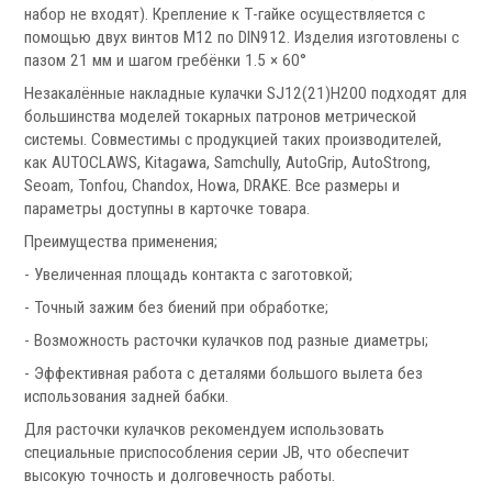
Запчасти для револьверных головок
набор не входят). Крепление к Т-гайке осуществляется с
Приводные блоки
помощью двух винтов М12 по DIN912. Изделия изготовлены с
пазом 21 мм и шагом гребёнки 1.5 × 60°
Статические блоки
Переходные втулки
Незакалённые накладные кулачки SJ12(21)H200 подходят для
большинства моделей токарных патронов метрической
системы. Совместимы с продукцией таких производителей,
Системы УЦИ
как AUTOCLAWS, Kitagawa, Samchully, AutoGrip, AutoStrong,
Seoam, Tonfou, Chandox, Howa, DRAKE. Все размеры и
параметры доступны в карточке товара.
Преимущества применения;
- Увеличенная площадь контакта с заготовкой;
.
- Точный зажим без биений при обработке;
- Возможность расточки кулачков под разные диаметры;
- Эффективная работа с деталями большого вылета без
использования задней бабки.
Для расточки кулачков рекомендуем использовать
Мониторы УЦИ
специальные приспособления серии JB, что обеспечит
Оптические линейки
высокую точность и долговечность работы.
Магнитные линейки