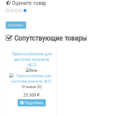
Оцените товар
Сервис станков
Сервисное обслуживание станков
Диагностика неисправностей станков
Сопутствующие товары
Ремонт винторезных станков
Выполненные проекты
Приспособление для
Логистика
расточки кулачков
Контакты
JB12
Заявка
Отзывов (0)
25 300 ₽
Подробнее