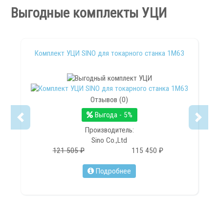
Запчасти для револьверных головок
Выгодные комплекты УЦИ
Приводные блоки
Статические блоки
Переходные втулки
Комплект УЦИ SINO для токарного станка 1М63
Системы УЦИ
Отзывов (0)
Выгода - 5%
Производитель:
.
Sino Co.,Ltd
121 505 ₽
115 450 ₽
Подробнее
Мониторы УЦИ
Оптические линейки
Магнитные линейки