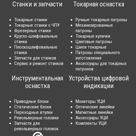
Станки и запчасти
Токарная оснастка
Токарные станки
Ручные токарные патроны
Токарные станки с ЧПУ
Механизированные
Фрезерные станки
патроны
Кругло-шлифовальные
Токарные кулачки
станки
Цанговые патроны
Плоскошлифовальные
Цанги токарные
станки
Патроны специального
Запчасти для станков
изготовления
Сервис и ремонт станков
Аксессуары для токарных
патронов
Инструментальная
Устройства цифровой
оснастка
индикации
Приводные блоки
Мониторы УЦИ
Статические блоки
Оптические линейки
Переходные втулки
Магнитные линейки
Револьверные головки
Аксессуары УЦИ
Запчасти для
Комплекты УЦИ
револьверных головок