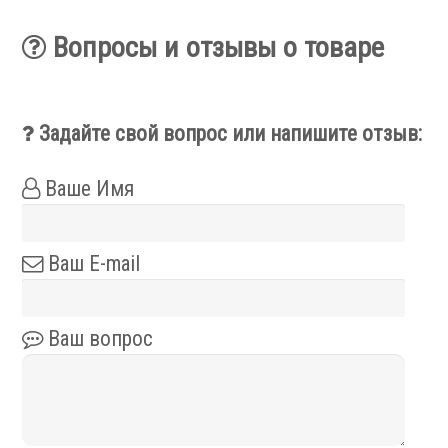
Аксессуары УЦИ
Вопросы и отзывы о товаре
Комплекты УЦИ
Системы СОЖ
Задайте свой вопрос или напишите отзыв:
Ваше Имя
.
Ваш E-mail
Ваш вопрос
Скиммеры СОЖ
Сепараторы СОЖ
Тефлоновые ленты СОЖ
Рефрактометры СОЖ