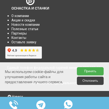
О компании
Акции и скидки
Новости компании
Полезные статьи
Партнеры
Контакты
Оставьте заявку
Единый телефон федеральной горячей линии :
8 800 101-56-
Принять
Мы используем cookie-файлы для
68
улучшения работы сайта и
Отклонить
предоставления лучшего сервиса.
Политика конфиденциальности
Наверх
© "Оснастка" - поставка станков, оснастки и запчастей по
выгодным ценам г. Москва 2026 год.