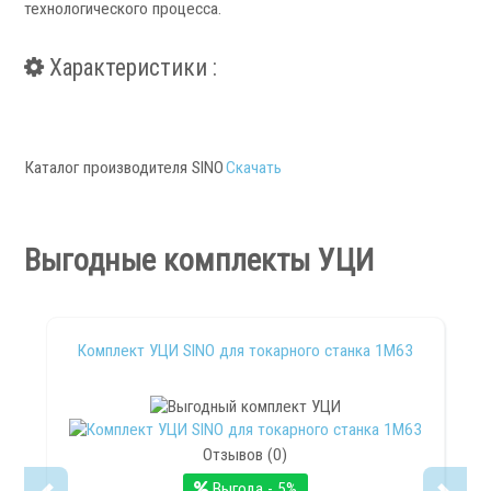
технологического процесса.
Сервис станков
Характеристики :
Сервисное обслуживание станков
Диагностика неисправностей станков
Ремонт винторезных станков
Каталог производителя SINO
Скачать
Выполненные проекты
Логистика
Выгодные комплекты УЦИ
Контакты
Заявка
Комплект УЦИ SINO для токарного станка 1М63
Отзывов (0)
Выгода - 5%