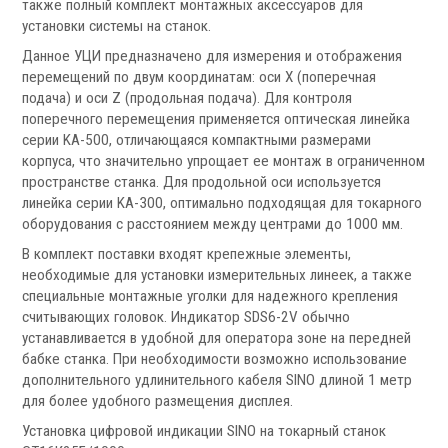
также полный комплект монтажных аксессуаров для
Аксессуары УЦИ
установки системы на станок.
Комплекты УЦИ
Данное УЦИ предназначено для измерения и отображения
перемещений по двум координатам: оси X (поперечная
Системы СОЖ
подача) и оси Z (продольная подача). Для контроля
поперечного перемещения применяется оптическая линейка
серии KA-500, отличающаяся компактными размерами
корпуса, что значительно упрощает ее монтаж в ограниченном
пространстве станка. Для продольной оси используется
линейка серии KA-300, оптимально подходящая для токарного
оборудования с расстоянием между центрами до 1000 мм.
.
В комплект поставки входят крепежные элементы,
необходимые для установки измерительных линеек, а также
специальные монтажные уголки для надежного крепления
считывающих головок. Индикатор SDS6-2V обычно
устанавливается в удобной для оператора зоне на передней
Скиммеры СОЖ
бабке станка. При необходимости возможно использование
дополнительного удлинительного кабеля SINO длиной 1 метр
Сепараторы СОЖ
для более удобного размещения дисплея.
Тефлоновые ленты СОЖ
Рефрактометры СОЖ
Установка цифровой индикации SINO на токарный станок