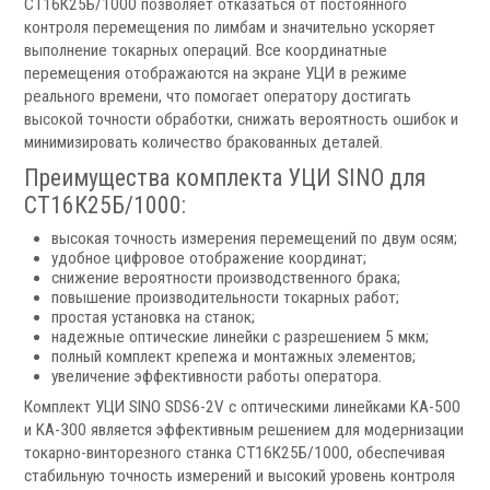
СТ16К25Б/1000 позволяет отказаться от постоянного
Фильтры масляного тумана
контроля перемещения по лимбам и значительно ускоряет
Фильтры, расходники и аксессуары
выполнение токарных операций. Все координатные
перемещения отображаются на экране УЦИ в режиме
Ротационные соединения
реального времени, что помогает оператору достигать
высокой точности обработки, снижать вероятность ошибок и
минимизировать количество бракованных деталей.
Преимущества комплекта УЦИ SINO для
СТ16К25Б/1000:
высокая точность измерения перемещений по двум осям;
.
удобное цифровое отображение координат;
снижение вероятности производственного брака;
повышение производительности токарных работ;
простая установка на станок;
надежные оптические линейки с разрешением 5 мкм;
полный комплект крепежа и монтажных элементов;
увеличение эффективности работы оператора.
Ротационные соединения для воды
Ротационные соединения для СОЖ
Комплект УЦИ SINO SDS6-2V с оптическими линейками KA-500
и KA-300 является эффективным решением для модернизации
Ротационные соединения для воздуха
токарно-винторезного станка СТ16К25Б/1000, обеспечивая
Ротационные соединения для масла
стабильную точность измерений и высокий уровень контроля
Ротационные соединения для гидравлики