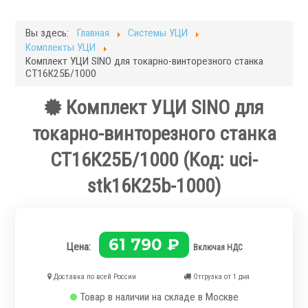
Фрезерные станки
Кругло-шлифовальные станки
Вы здесь:
Главная
Системы УЦИ
Плоскошлифовальные станки
Комплекты УЦИ
Запчасти для станков
Комплект УЦИ SINO для токарно-винторезного станка
СТ16К25Б/1000
Токарная оснастка
Комплект УЦИ SINO для
токарно-винторезного станка
СТ16К25Б/1000
(Код:
uci-
stk16К25b-1000
)
.
61 790 ₽
Цена:
Включая НДС
Ручные токарные патроны
Доставка по всей России
Отгрузка от 1 дня
Механизированные патроны
Товар в наличии на складе в Москве
Цанговые патроны