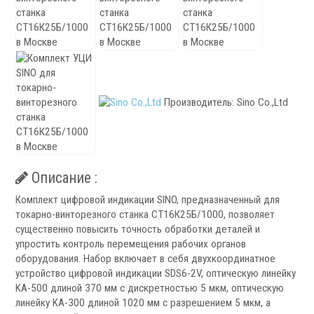
Запчасти для револьверных головок
Приводные блоки
Статические блоки
Переходные втулки
Системы УЦИ
Производитель:
Sino Co.,Ltd
Описание :
.
Комплект цифровой индикации SINO, предназначенный для
токарно-винторезного станка СТ16К25Б/1000, позволяет
существенно повысить точность обработки деталей и
упростить контроль перемещения рабочих органов
оборудования. Набор включает в себя двухкоординатное
устройство цифровой индикации SDS6-2V, оптическую линейку
Мониторы УЦИ
KA-500 длиной 370 мм с дискретностью 5 мкм, оптическую
Оптические линейки
линейку KA-300 длиной 1020 мм с разрешением 5 мкм, а
Магнитные линейки