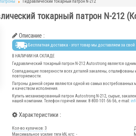
 патроны
Гидравлический токарный патрон N-212
лический токарный патрон N-212
(К
Описание :
Бесплатная доставка - этот товар мы доставляем за свой
В НАЛИЧИИ НА СКЛАДЕ
Гидравлический токарный патрон N-212 Autostrong является одни
Совпадающие поверхности всех деталей закалены, отшлифованы и
повторяемости.
Патроны данной серии являются одной из самых востребованных 
и качеством исполнения.
Купить механизированный патрон Autostrong N-212, сырые, закале
нашей компании. Телефон горячей линии: 8-800-101-56-56, e-mail:
in
Характеристики :
Кол-во кулачков
:
3
Д
Максимальное усилие тяги kN, кгс
:
-
М