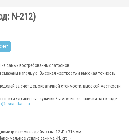
од:
N-212
)
 счет
м из самых востребованных патронов.
 смазаны напрямую. Высокая жесткость и высокая точность
моделей за счет демократичной стоимости, высокой жесткости
нные или удлиненные кулачки Вы можете из наличия на складе
fo@osnastka-s.ru
иаметр патрона - дюйм / мм
:
12.4" / 315 мм
аксимальное усилие зажима kN, кгс
:
-