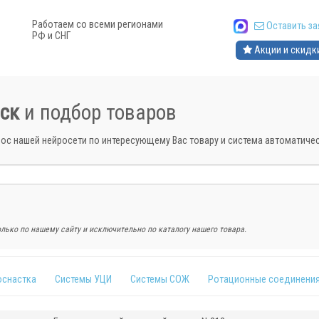
Работаем со всеми регионами
Оставить за
РФ и СНГ
Акции и скидк
ск
и подбор товаров
рос нашей нейросети по интересующему Вас товару и система автоматич
лько по нашему сайту и исключительно по каталогу нашего товара.
оснастка
Системы УЦИ
Системы СОЖ
Ротационные соединени