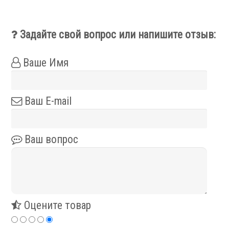
Фильтры масляного тумана
Фильтры, расходники и аксессуары
Задайте свой вопрос или напишите отзыв:
Ротационные соединения
Ваше Имя
Ваш E-mail
.
Ваш вопрос
Ротационные соединения для воды
Ротационные соединения для СОЖ
Ротационные соединения для воздуха
Оцените товар
Ротационные соединения для масла
Ротационные соединения для гидравлики