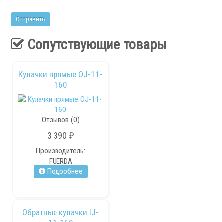
Сервис станков
Сопутствующие товары
Сервисное обслуживание станков
Диагностика неисправностей станков
Ремонт винторезных станков
Кулачки прямые OJ-11-
Выполненные проекты
160
Логистика
Отзывов (0)
Контакты
3 390 ₽
Заявка
Производитель:
FUERDA
Подробнее
Обратные кулачки IJ-