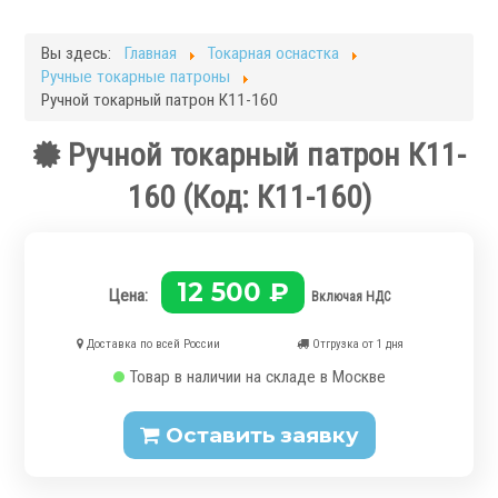
Фрезерные станки
Кругло-шлифовальные станки
Вы здесь:
Главная
Токарная оснастка
Плоскошлифовальные станки
Ручные токарные патроны
Запчасти для станков
Ручной токарный патрон К11-160
Токарная оснастка
Ручной токарный патрон К11-
160
(Код:
К11-160
)
12 500 ₽
Цена:
Включая НДС
.
Доставка по всей России
Отгрузка от 1 дня
Товар в наличии на складе в Москве
Оставить заявку
Ручные токарные патроны
Механизированные патроны
Цанговые патроны