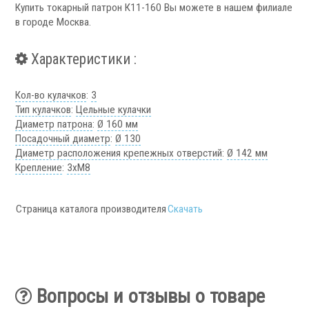
Купить токарный патрон К11-160 Вы можете в нашем филиале
Аксессуары УЦИ
в городе Москва.
Комплекты УЦИ
Характеристики :
Системы СОЖ
Кол-во кулачков
:
3
Тип кулачков
:
Цельные кулачки
Диаметр патрона
:
Ø 160 мм
Посадочный диаметр
:
Ø 130
Диаметр расположения крепежных отверстий
:
Ø 142 мм
.
Крепление
:
3хM8
Страница каталога производителя
Скачать
Скиммеры СОЖ
Сепараторы СОЖ
Тефлоновые ленты СОЖ
Вопросы и отзывы о товаре
Рефрактометры СОЖ