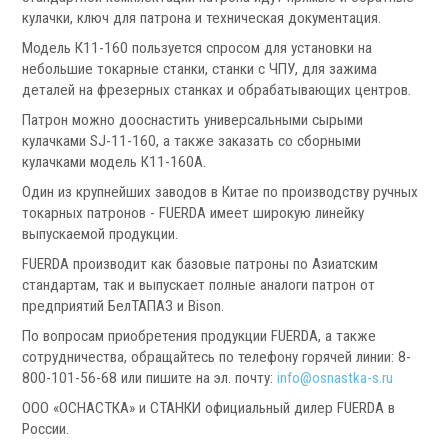
Запчасти для револьверных головок
кулачки, ключ для патрона и техническая документация.
Приводные блоки
Модель К11-160 пользуется спросом для установки на
Статические блоки
небольшие токарные станки, станки с ЧПУ, для зажима
Переходные втулки
деталей на фрезерных станках и обрабатывающих центров.
Патрон можно дооснастить универсальными сырыми
Системы УЦИ
кулачками SJ-11-160, а также заказать со сборными
кулачками модель К11-160А.
Один из крупнейших заводов в Китае по производству ручных
токарных патронов - FUERDA имеет широкую линейку
выпускаемой продукции.
FUERDA производит как базовые патроны по Азиатским
.
стандартам, так и выпускает полные аналоги патрон от
предприятий БелТАПАЗ и Bison.
По вопросам приобретения продукции FUERDA, а также
сотрудничества, обращайтесь по телефону горячей линии: 8-
800-101-56-68 или пишите на эл. почту:
info@osnastka-s.ru
Мониторы УЦИ
ООО «ОСНАСТКА» и СТАНКИ официальный дилер FUERDA в
Оптические линейки
России.
Магнитные линейки