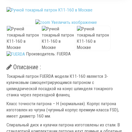
Патроны специального изготовления
Гидроцилиндры
Кулачки токарные
Увеличить изображение
Цанги токарные
Аксессуары для токарных патронов
Инструментальная оснастка
Производитель:
FUERDA
Описание :
Токарный патрон FUERDA модели К11-160 является 3-
кулачковым самоцентрирующимся патроном с
цилиндрической посадкой на конус шпинделя токарного
.
станка через переходной фланец.
Класс точности патрона – Н (нормальная). Корпус патрона
изготовлен из чугуна (чугунный корпус премиум-класса FSD),
имеет диаметр 160 мм.
Спиральный диск и кулачки патрона изготовлены из стали. В
Револьверные головки
стандартной комплектации патрона идут прямые и обратные