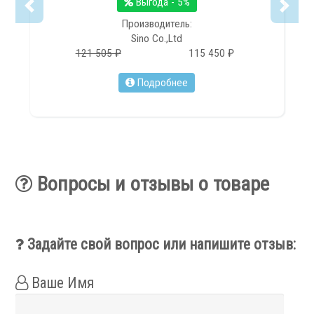
Выгода - 5%
Фильтры масляного тумана
Фильтры, расходники и аксессуары
Производитель:
Sino Co.,Ltd
121 505 ₽
115 450 ₽
Ротационные соединения
Подробнее
.
Вопросы и отзывы о товаре
Задайте свой вопрос или напишите отзыв:
Ротационные соединения для воды
Ротационные соединения для СОЖ
Ротационные соединения для воздуха
Ваше Имя
Ротационные соединения для масла
Ротационные соединения для гидравлики