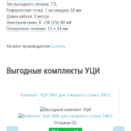
Тип выходного сигнала
:
TTL
Аксессуары УЦИ
Референтная точка
:
1 на каждые 50 мм
Комплекты УЦИ
Длина кабеля
:
3 метра
Электропитание, В
:
+5В (5%) 80 мА
Системы СОЖ
Поперечное сечение
:
25 х 34 мм
Каталог производителя
Скачать
Выгодные комплекты УЦИ
.
Комплект УЦИ SINO для токарного станка 1М63
Скиммеры СОЖ
Сепараторы СОЖ
Тефлоновые ленты СОЖ
Отзывов (0)
Рефрактометры СОЖ