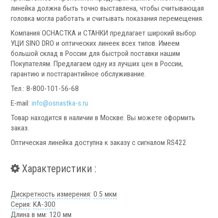
Запчасти для револьверных головок
линейка должна быть точно выставлена, чтобы считывающая
Приводные блоки
головка могла работать и считывать показания перемещения.
Статические блоки
Компания ОСНАСТКА и СТАНКИ предлагает широкий выбор
Переходные втулки
УЦИ SINO DRO и оптических линеек всех типов. Имеем
большой склад в России для быстрой поставки нашим
Системы УЦИ
Покупателям. Предлагаем одну из лучших цен в России,
гарантию и постгарантийное обслуживание.
Тел.: 8-800-101-56-68
E-mail:
info@osnastka-s.ru
Товар находится в наличии в Москве. Вы можете оформить
заказ.
.
Оптическая линейка доступна к заказу с сигналом RS422
Характеристики :
Мониторы УЦИ
Дискретность измерения
:
0.5 мкм
Оптические линейки
Серия
:
KA-300
Длина в мм
:
120 мм
Магнитные линейки